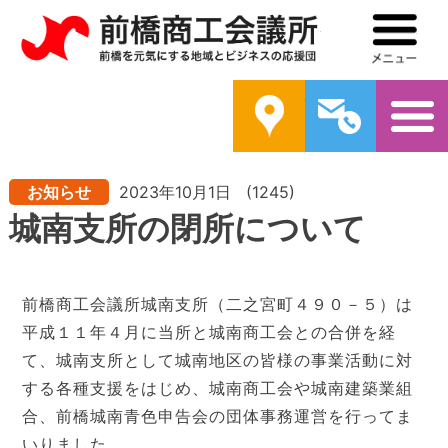
前橋商工会議所
メ
案内
問い合わ
お知らせ
2023年10月1日
(1245)
城南支所の閉所について
前橋商工会議所城南支所（二之宮町４９０－５）は
平成１１年４月に当所と城南商工会との合併を経
て、城南支所として城南地区の皆様の事業活動に対
する各種支援をはじめ、城南商工会や城南建築業組
合、前橋城南青色申告会の団体事務運営を行ってま
いりました。