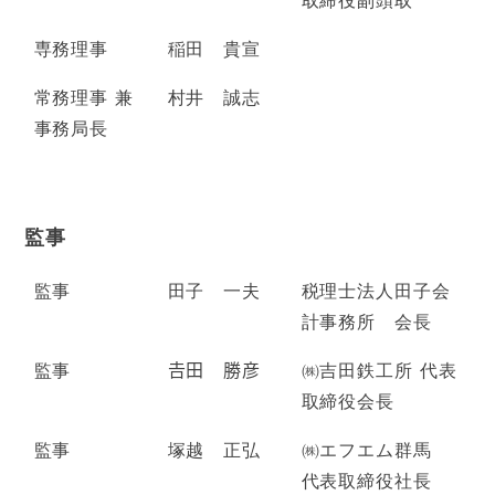
専務理事
稲田 貴宣
常務理事 兼
村井 誠志
事務局長
監事
監事
田子 一夫
税理士法人田子会
計事務所 会長
監事
𠮷田 勝彦
㈱吉田鉄工所 代表
取締役会長
監事
塚越 正弘
㈱エフエム群馬
代表取締役社長