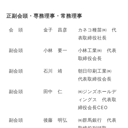
正副会頭・専務理事・常務理事
会 頭
金子 昌彦
カネコ種苗㈱ 代
表取締役社長
副会頭
小林 要一
小林工業㈱ 代表
取締役会長
副会頭
石川 靖
朝日印刷工業㈱
代表取締役会長
副会頭
田中 仁
㈱ジンズホールデ
ィングス 代表取
締役会長CEO
副会頭
後藤 明弘
㈱群馬銀行 代表
取締役副頭取