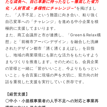
たな成長へ、自己革新に待ったなし～徹底した省力
化・人材育成・多様性にチャレンジ～”
を掲げまし
た。「人手不足」という難題に向き合い、粘り強く
自己変革への「チャレンジ」を進める中小企業を積
極的に支援してまいります。
また、商工会議所と市が連携し、「Green＆Relax構
想」と「前橋市アーバンデザイン」を融合した洗練
されたデザイン都市「湧く湧くまえばし」を目指
し、地域の商業環境にも新たな活力をもたらすよう
まちづくりを推進します。そのためにも、会員企業
の皆様と一緒に「皆がいいこと、今よりももっとい
いこと」を合言葉に現場の声を大切に、双方向の対
話を重視した支援を実行していく所存です。
【経営支援】
〇中小・小規模事業者の人手不足への対応と事業再