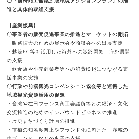
〇「前橋商工会議所版環境アクションプラン」の推
進と具体的取組支援
【産業振興】
〇事業者の販売促進事業の推進とマーケットの開拓
・販路拡大のための展示会や商談会への出展支援
・越境EC等を活用した海外への販路開拓、海外展開
の支援
・飲食店や小売商業者等への消費喚起につながる支
援事業の実施
〇行政や前橋観光コンベンション協会等と連携した
地域観光資源活用の促進
・台湾や在日フランス商工会議所等との経済・文化
交流推進のためのインバウンドビジネスの推進
・歴史まちづくり計画の推進
・前橋の知名度向上やブランド化に向けた「赤城の
恵ブランド」などの事業の支援