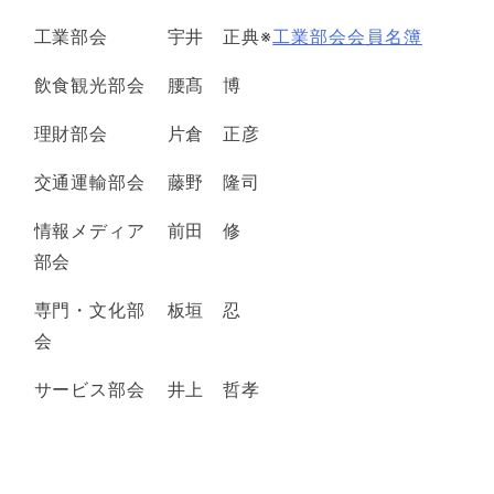
工業部会
宇井 正典※
工業部会会員名簿
飲食観光部会
腰髙 博
理財部会
片倉 正彦
交通運輸部会
藤野 隆司
情報メディア
前田 修
部会
専門・文化部
板垣 忍
会
サービス部会
井上 哲孝