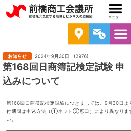
前橋商工会議所
メ
案内
問い合わ
お知らせ
2024年9月30日
(2976)
第168回日商簿記検定試験 申
込みについて
第168回日商簿記検定試験につきましては、9月30日
付期間は申込方法（①ネット②窓口）により異なりま
い。