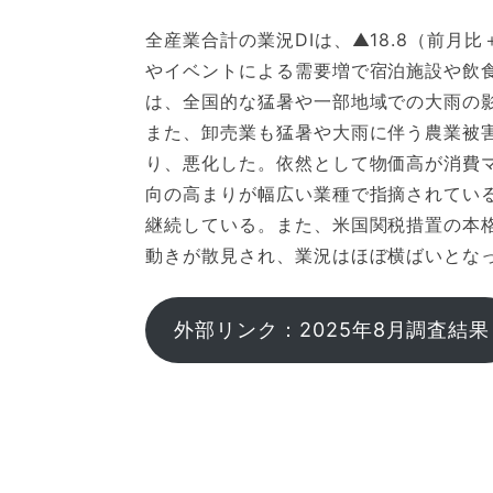
全産業合計の業況DIは、▲18.8（前月
やイベントによる需要増で宿泊施設や飲
は、全国的な猛暑や一部地域での大雨の
また、卸売業も猛暑や大雨に伴う農業被
り、悪化した。依然として物価高が消費
向の高まりが幅広い業種で指摘されてい
継続している。また、米国関税措置の本
動きが散見され、業況はほぼ横ばいとな
外部リンク：2025年8月調査結果